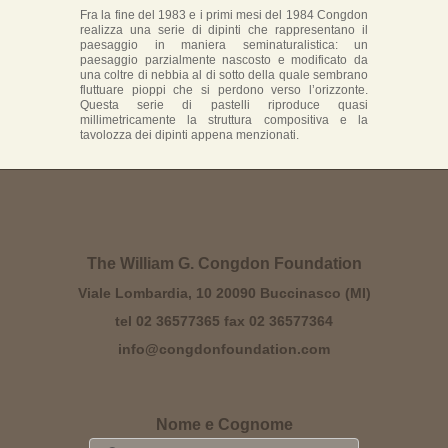
Fra la fine del 1983 e i primi mesi del 1984 Congdon
realizza una serie di dipinti che rappresentano il
paesaggio in maniera seminaturalistica: un
paesaggio parzialmente nascosto e modificato da
una coltre di nebbia al di sotto della quale sembrano
fluttuare pioppi che si perdono verso l’orizzonte.
Questa serie di pastelli riproduce quasi
millimetricamente la struttura compositiva e la
tavolozza dei dipinti appena menzionati.
The William G. Congdon Foundation
Viale Lombardia, 10 20090 Buccinasco (MI)
tel 02 36577365 fax 02 36577364
info@congdonfoundation.com
Nome e Cognome