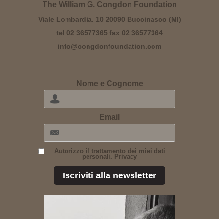
The William G. Congdon Foundation
Viale Lombardia, 10 20090 Buccinasco (MI)
tel 02 36577365 fax 02 36577364
info@congdonfoundation.com
Nome e Cognome
Email
Autorizzo il trattamento dei miei dati
personali. Privacy
Iscriviti alla newsletter